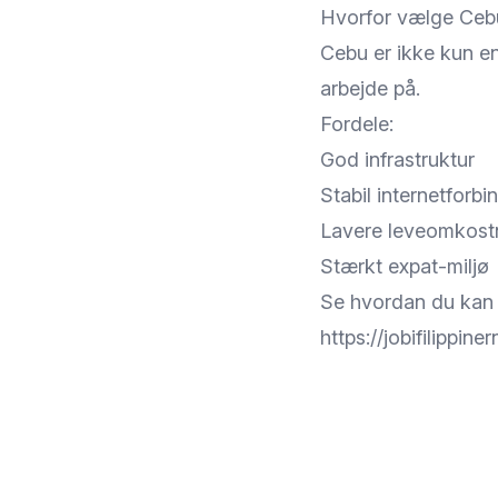
Hvorfor vælge Ceb
Cebu er ikke kun en
arbejde på.
Fordele:
God infrastruktur
Stabil internetforb
Lavere leveomkostn
Stærkt expat-miljø
Se hvordan du kan a
https://jobifilippin