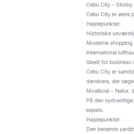
Cebu City – Storby 
Cebu City er øens p
Højdepunkter:
Historiske seværdi
Moderne shopping m
International lufth
Ideelt for business
Cebu City er samtidi
danskere, der søger
Moalboal – Natur, 
På den sydvestlige 
expats.
Højdepunkter:
Den berømte sardin