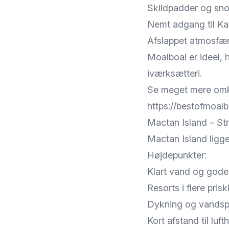
Skildpadder og snor
Nemt adgang til Ka
Afslappet atmosfæ
Moalboal er ideel, 
iværksætteri.
Se meget mere omk
https://bestofmoal
Mactan Island – St
Mactan Island ligge
Højdepunkter:
Klart vand og gode
Resorts i flere prisk
Dykning og vandsp
Kort afstand til luf