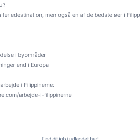
u?
 feriedestination, men også en af de bedste øer i Filip
indelse i byområder
inger end i Europa
rbejde i Filippinerne:
erne.com/arbejde-i-filippinerne
Find dit job i udlandet her!