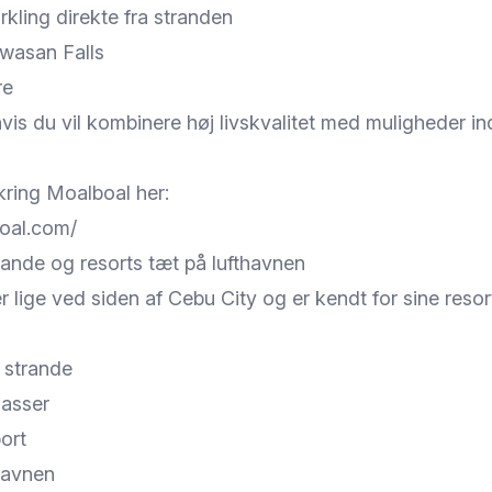
kling direkte fra stranden
wasan Falls
re
hvis du vil kombinere høj livskvalitet med muligheder i
ring Moalboal her:
boal.com/
rande og resorts tæt på lufthavnen
r lige ved siden af Cebu City og er kendt for sine resor
 strande
lasser
ort
thavnen