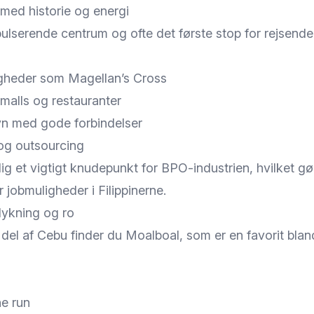
med historie og energi
ulserende centrum og ofte det første stop for rejsende
gheder som Magellan’s Cross
alls og restauranter
avn med gode forbindelser
 og outsourcing
g et vigtigt knudepunkt for BPO-industrien, hvilket gør 
 jobmuligheder i Filippinerne.
dykning og ro
del af Cebu finder du Moalboal, som er en favorit blan
e run